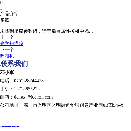

1
产品介绍
参数
未找到相应参数组，请于后台属性模板中添加
上一个
光学扫描仪
下一个
照相机
联系我们
邓小军
电话：0755-28244478
手机：13728855273
邮箱：dengxj@lcetron.com
公司地址：深圳市光明区光明街道华强创意产业园8B西5/6楼
发展历程
规划蓝图
技术创新
人才发展