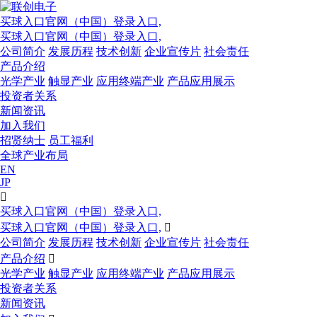
买球入口官网（中国）登录入口,
买球入口官网（中国）登录入口,
公司简介
发展历程
技术创新
企业宣传片
社会责任
产品介绍
光学产业
触显产业
应用终端产业
产品应用展示
投资者关系
新闻资讯
加入我们
招贤纳士
员工福利
全球产业布局
EN
JP

买球入口官网（中国）登录入口,
买球入口官网（中国）登录入口,

公司简介
发展历程
技术创新
企业宣传片
社会责任
产品介绍

光学产业
触显产业
应用终端产业
产品应用展示
投资者关系
新闻资讯