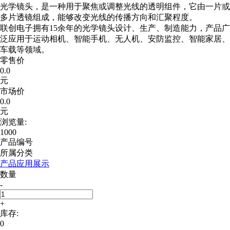
光学镜头，是一种用于聚焦或调整光线的透明组件，它由一片或
多片透镜组成，能够改变光线的传播方向和汇聚程度。
联创电子拥有15余年的光学镜头设计、生产、制造能力，产品广
泛应用于运动相机、智能手机、无人机、安防监控、智能家居、
车载等领域。
零售价
0.0
元
市场价
0.0
元
浏览量:
1000
产品编号
所属分类
产品应用展示
数量
-
+
库存:
0